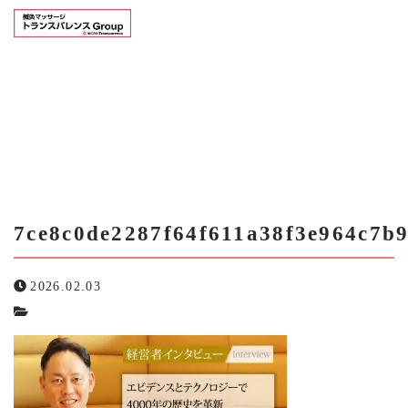
会社概要
7CE8C0DE2287F64F611A38F3E9
鍼灸マッサージ事業
7ce8c0de2287f64f611a38f3e964c7b9
事業内容
会社情報
7ce8c0de2287f64f611a38f3e964c7b
求人情報
2026.02.03
お知らせ
お問い合わせ