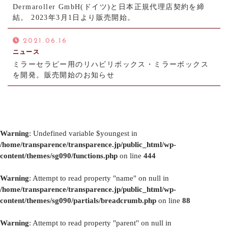
Dermaroller GmbH(ドイツ)と日本正規代理店契約を締
結。 2023年3月1日より販売開始。
2021.06.16
ニュース
ミラーセラピー用のリハビリボックス・ミラーボックス
を開発。販売開始のお知らせ
Warning
: Undefined variable $youngest in
/home/transparence/transparence.jp/public_html/wp-
content/themes/sg090/functions.php
on line
444
Warning
: Attempt to read property "name" on null in
/home/transparence/transparence.jp/public_html/wp-
content/themes/sg090/partials/breadcrumb.php
on line
88
Warning
: Attempt to read property "parent" on null in