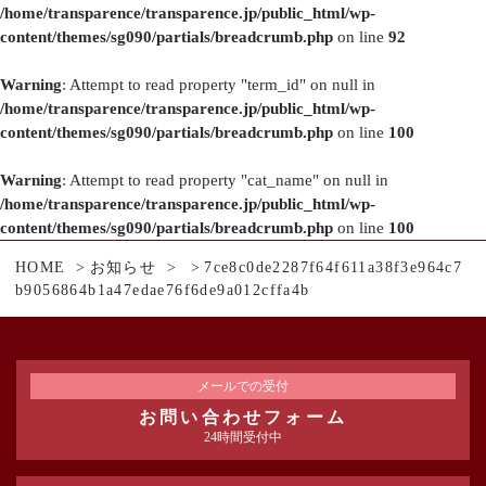
/home/transparence/transparence.jp/public_html/wp-
content/themes/sg090/partials/breadcrumb.php
on line
92
Warning
: Attempt to read property "term_id" on null in
/home/transparence/transparence.jp/public_html/wp-
content/themes/sg090/partials/breadcrumb.php
on line
100
Warning
: Attempt to read property "cat_name" on null in
/home/transparence/transparence.jp/public_html/wp-
content/themes/sg090/partials/breadcrumb.php
on line
100
HOME
お知らせ
7ce8c0de2287f64f611a38f3e964c7
b9056864b1a47edae76f6de9a012cffa4b
メールでの受付
お問い合わせフォーム
24時間受付中