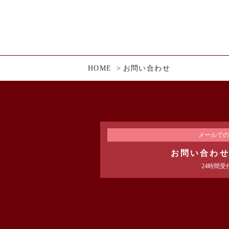
弊社は、ユーザーに
た検索キーワード、
しての各種設定情報
よび特性情報を、ユ
第3条
（個人情報を収
HOME
お問い合わせ
弊社が個人情報を収集・
ユーザーに自分の登
どの登録情報、利用
メールでの
ユーザーにお知らせ
お問い合わ
絡したりするため、
24時間受
ユーザーの本人確認
許証番号、配達証明
ユーザーに代金を請
名、住所、銀行口座