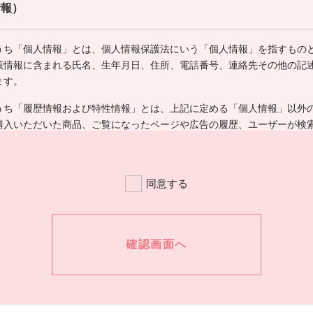
情報）
うち「個人情報」とは、個人情報保護法にいう「個人情報」を指すもの
該情報に含まれる氏名、生年月日、住所、電話番号、連絡先その他の記
ます。
うち「履歴情報および特性情報」とは、上記に定める「個人情報」以外
購入いただいた商品、ご覧になったページや広告の履歴、ユーザーが検
の方法、ご利用環境、郵便番号や性別、職業、年齢、ユーザーのIPアド
別情報などを指します。
同意する
情報の収集方法）
利用登録をする際に氏名、生年月日、住所、電話番号、メールアドレス
免許証番号などの個人情報をお尋ねすることがあります。また、ユーザ
人情報を含む取引記録や、決済に関する情報を弊社の提携先（情報提供
、｢提携先｣といいます。）などから収集することがあります。