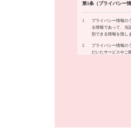
第1条
（プライバシー
プライバシー情報の
る情報であって、当
別できる情報を指し
プライバシー情報の
だいたサービスやご
ご利用日時、ご利用
情報、端末の個体識
第2条
（プライバシー
弊社は、ユーザーが
トカード番号、運転
されたユーザーの個
どを含みます。以下