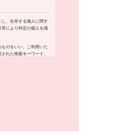
とし、生存する個人に関す
述等により特定の個人を識
のものをいい、ご利用いた
索された検索キーワード、
レス、クッキー情報、位置
、銀行口座番号、クレジッ
ーと提携先などとの間でな
元、広告主、広告配信先な