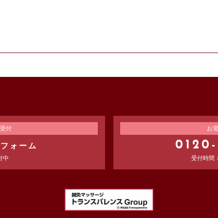
ついて、利用したサービスやソフトウエア、購入した商品、閲覧したペ
利用日時、利用方法、利用環境（携帯端末を通じてご利用の場合の当該
なども含みます）、IPアドレス、クッキー情報、位置情報、端末の個体
ーザーが弊社や提携先のサービスを利用しまたはページを閲覧する際に
集・利用する目的）
利用する目的は、以下のとおりです。
録情報の閲覧や修正、利用状況の閲覧を行っていただくために、氏名、
されたサービスや購入された商品、およびそれらの代金などに関する情
受付
お
や連絡をするためにメールアドレスを利用する場合やユーザーに商品を
0120
せフォーム
氏名や住所などの連絡先情報を利用する目的
付中
受付時間：平
を行うために、氏名、生年月日、住所、電話番号、銀行口座番号、クレ
付き郵便の到達結果などの情報を利用する目的
求するために、購入された商品名や数量、利用されたサービスの種類や
番号やクレジットカード番号などの支払に関する情報などを利用する目