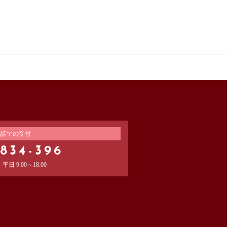
ージや広告の履歴、検索し
端末の通信状態、利用に際
識別情報などの履歴情報お
収集します。
住所、連絡先、支払方法な
報を表示する目的
電話での受付
送付したり必要に応じて連
-834-396
日 9:00～18:00
ジットカード番号、運転免
期間、回数、請求金額、氏
的